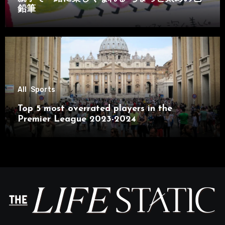
鉛筆
All
Sports
Top 5 most overrated players in the
Premier League 2023-2024