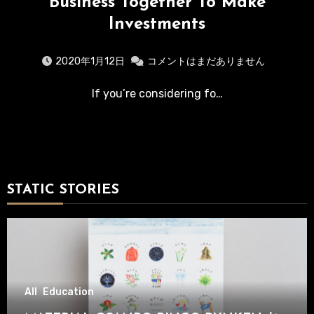
Business Together To Make
Investments
2020年1月12日
コメントはまだありません
If you’re considering fo…
STATIC STORIES
All
Education