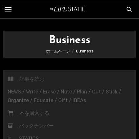
内
容
を
ス
Business
キ
ッ
ホームページ
Business
プ
記事を読む
NEWS / Write / Erase / Note / Plan / Cut / Stick /
Organize / Educate / Gift / IDEAs
本を購入する
バックナンバー
STATICS