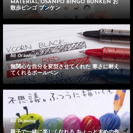
MATERIAL OSANPO BINGO BUNKEN お
散歩ビンゴ ブンケン
All
Drawing
無関心な自分を変型させてくれた 寒さに耐え
てくれるボールペン
All
Drawing
親子で一緒に楽しくなれる ちょっと太めの色