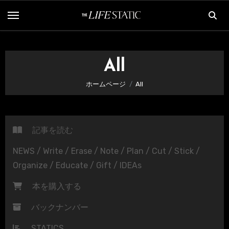
内
容
を
ス
All
キ
ッ
ホームページ
All
プ
記事を読む
NEWS / Write / Erase / Note / Plan / Cut / Stick /
Organize / Educate / Gift / IDEAs
本を購入する
バックナンバー
STATICS